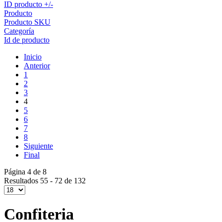
ID producto +/-
Producto
Producto SKU
Categoría
Id de producto
Inicio
Anterior
1
2
3
4
5
6
7
8
Siguiente
Final
Página 4 de 8
Resultados 55 - 72 de 132
Confiteria