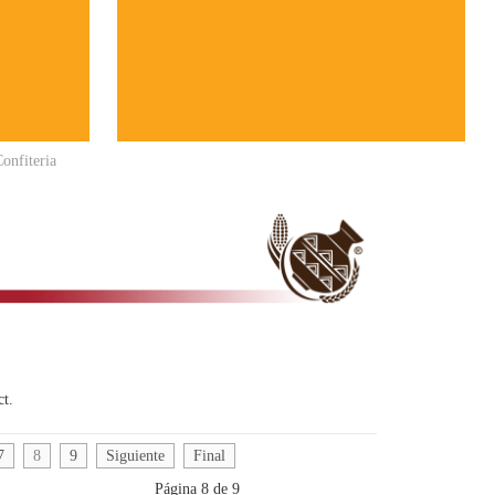
onfiteria
ct.
7
8
9
Siguiente
Final
Página 8 de 9