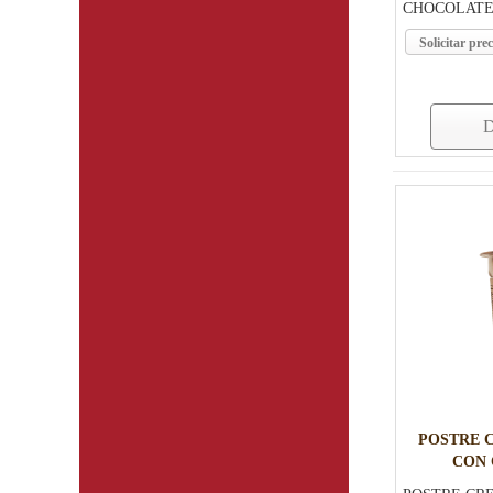
CHOCOLATE 
Solicitar prec
D
POSTRE 
CON 