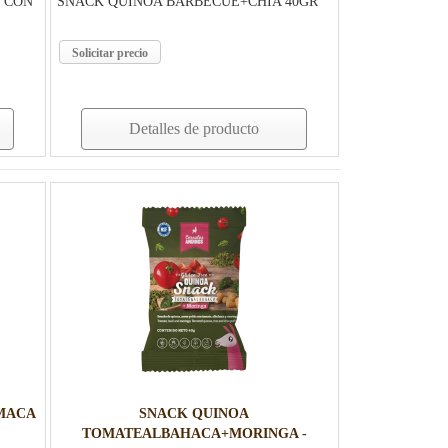
 CON
SNACK QUINOA BARBECUE+CHIA 40GR
Solicitar precio
Detalles de producto
MACA
SNACK QUINOA
TOMATEALBAHACA+MORINGA -