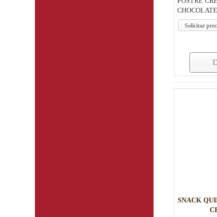
POSTRE CR
CHOCOLATE 
Solicitar prec
D
SNACK QUI
C