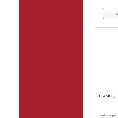
D
CHIA 500 g.
Solicitar prec