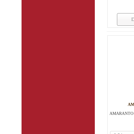
D
AM
AMARANTO 5