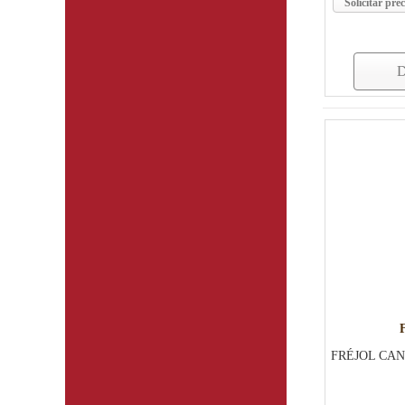
Solicitar prec
D
FRÉJOL CA