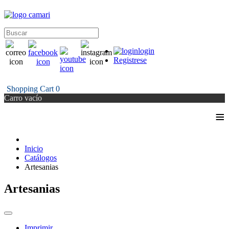
login
Registrese
Shopping Cart
0
Carro vacío
≡
Inicio
Catálogos
Artesanias
Artesanias
Imprimir