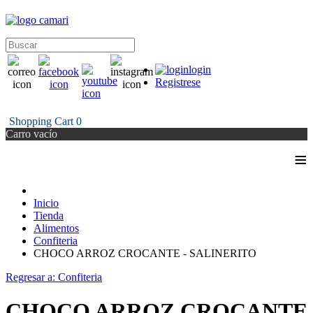
login
Registrese
Shopping Cart
0
Carro vacío
≡
Inicio
Tienda
Alimentos
Confiteria
CHOCO ARROZ CROCANTE - SALINERITO
Regresar a: Confiteria
CHOCO ARROZ CROCANTE