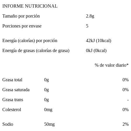
INFORME NUTRICIONAL
Tamaño por porción
2.8g
Porciones por envase
5
Energía (calorías) por porción
42kJ (10kcal)
Energía de grasas (calorías de grasa)
0kJ (0kcal)
% de valor diario*
Grasa total
0g
0%
Grasa saturada
0g
0%
Grasa trans
0g
-
Colesterol
0mg
0%
Sodio
50mg
2%