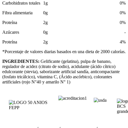
Carbohidratos totales
1g
0%
Fibra alimentaria
0g
0%
Proteína
2g
0%
Azúcares
0g
-
Proteína
2g
4%
*Porcentaje de valores diarias basados en una dieta de 2000 calorías.
INGREDIENTES:
Gelificante (gelatina), pulpa de banano,
regulador de acidez (citrato de sodio), acidulante (ácido cítrico)
edulcorante (stevia), saborizante artificial sandía, anticompactante
(fosfato tricálcico), vitamina C, (Ácido ascórbico), colorantes
artificiales (rojo N°40 y amarilo N° 1)