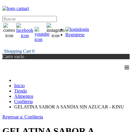
login
Registrese
Shopping Cart
0
Carro vacío
≡
Inicio
Tienda
Alimentos
Confiteria
GELATINA SABOR A SANDIA SIN AZUCAR - KINU
Regresar a: Confiteria
GELATINA SABOR A