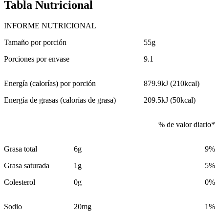
Tabla Nutricional
INFORME NUTRICIONAL
Tamaño por porción
55g
Porciones por envase
9.1
Energía (calorías) por porción
879.9kJ (210kcal)
Energía de grasas (calorías de grasa)
209.5kJ (50kcal)
% de valor diario*
Grasa total
6g
9%
Grasa saturada
1g
5%
Colesterol
0g
0%
Sodio
20mg
1%