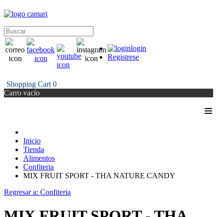
login
Registrese
Shopping Cart
0
Carro vacío
≡
Inicio
Tienda
Alimentos
Confiteria
MIX FRUIT SPORT - THA NATURE CANDY
Regresar a: Confiteria
MIX FRUIT SPORT - THA