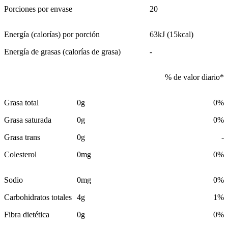
Porciones por envase
20
Energía (calorías) por porción
63kJ (15kcal)
Energía de grasas (calorías de grasa)
-
% de valor diario*
Grasa total
0g
0%
Grasa saturada
0g
0%
Grasa trans
0g
-
Colesterol
0mg
0%
Sodio
0mg
0%
Carbohidratos totales
4g
1%
Fibra dietética
0g
0%