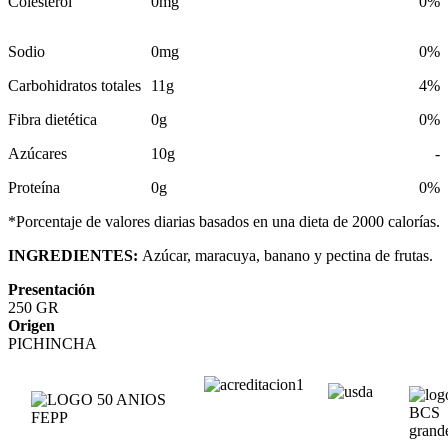
Colesterol
0mg
0%
Sodio
0mg
0%
Carbohidratos totales
11g
4%
Fibra dietética
0g
0%
Azúcares
10g
-
Proteína
0g
0%
*Porcentaje de valores diarias basados en una dieta de 2000 calorías.
INGREDIENTES:
Azúcar, maracuya, banano y pectina de frutas.
Presentación
250 GR
Origen
PICHINCHA